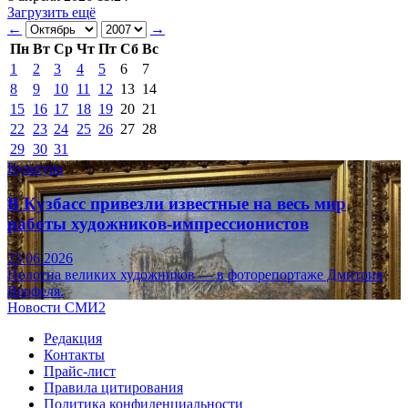
Загрузить ещё
←
→
Пн
Вт
Ср
Чт
Пт
Сб
Вс
1
2
3
4
5
6
7
8
9
10
11
12
13
14
15
16
17
18
19
20
21
22
23
24
25
26
27
28
29
30
31
Культура
В Кузбасс привезли известные на весь мир
работы художников-импрессионистов
23.06.2026
Полотна великих художников — в фоторепортаже Дмитрия
Верфеля.
Новости СМИ2
Редакция
Контакты
Прайс-лист
Правила цитирования
Политика конфиденциальности