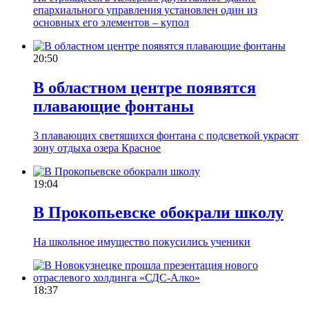
епархиального управления установлен один из
основных его элементов – купол
20:50
В областном центре появятся
плавающие фонтаны
3 плавающих светящихся фонтана с подсветкой украсят
зону отдыха озера Красное
19:04
В Прокопьевске обокрали школу
На школьное имущество покусились ученики
18:37