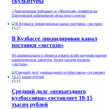
скульптуры
«Драгоценные бабушки» и «Философ» появятся на
Притомской набережной областного центра
15:27
В Кузбассе ликвидирован канал
поставки «экстази»
Из криминального оборота изъята особо крупная партия
наркотических таблеток, более тысячи пилюль
«экстази»
15:15
Средний долг «невыездного
кузбассовца» составляет 10-15
тысяч рублей