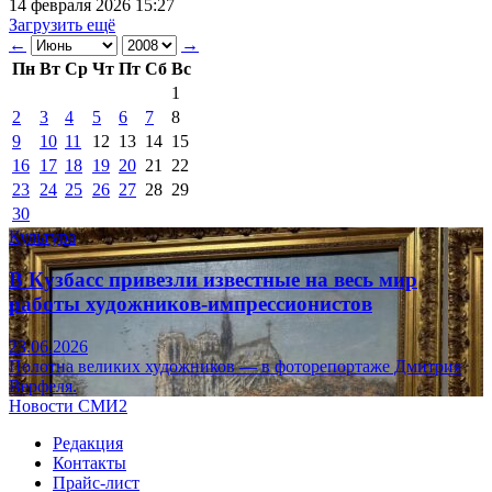
14 февраля 2026 15:27
Загрузить ещё
←
→
Пн
Вт
Ср
Чт
Пт
Сб
Вс
1
2
3
4
5
6
7
8
9
10
11
12
13
14
15
16
17
18
19
20
21
22
23
24
25
26
27
28
29
30
Культура
В Кузбасс привезли известные на весь мир
работы художников-импрессионистов
23.06.2026
Полотна великих художников — в фоторепортаже Дмитрия
Верфеля.
Новости СМИ2
Редакция
Контакты
Прайс-лист