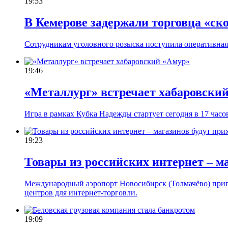
19:53
В Кемерове задержали торговца «ск
Сотрудникам уголовного розыска поступила оперативная 
19:46
«Металлург» встречает хабаровски
Игра в рамках Кубка Надежды стартует сегодня в 17 часо
19:23
Товары из российских интернет – м
Международный аэропорт Новосибирск (Толмачёво) пригл
центров для интернет-торговли.
19:09