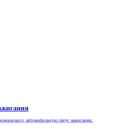
ажигания
зержинского, автомобильную свечу зажигания.