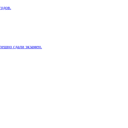
годов.
пешно сдали экзамен.