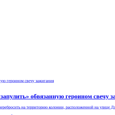
апулить» обвязанную героином свечу з
еребросить на территорию колонии, расположенной на улице Д