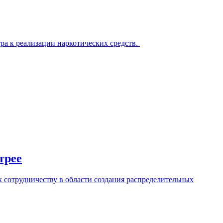
ра к реализации наркотических средств.
трее
сотрудничеству в области создания распределительных