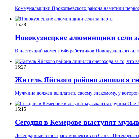
Коммунальщики Прокопьевского района наметили первоо
15:38
Новокузнецкие алюминщики сели з
В настоящий момент 646 работников Новокузнецкого алю
15:27
Житель Яйского района лишился снег
Мужчина должен выплатить своему знакомому, у которого
15:15
Сегодня в Кемерове выступят музы
Легендарный этно-транс коллектив из Санкт-Петербурга 