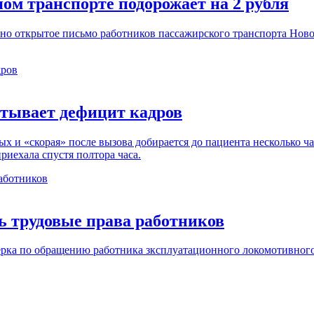
ом транспорте подорожает на 2 рубля
о открытое письмо работников пассажирского транспорта Новок
тывает дефицит кадров
х и «скорая» после вызова добирается до пациента несколько ча
риехала спустя полтора часа.
ь трудовые права работников
рка по обращению работника зксплуатационного локомотивного д