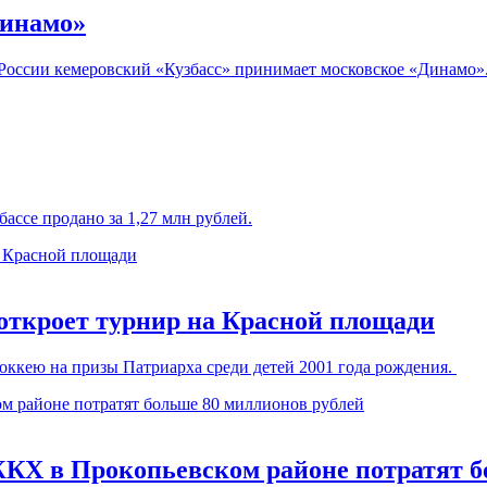
Динамо»
 России кемеровский «Кузбасс» принимает московское «Динамо».
ассе продано за 1,27 млн рублей.
 откроет турнир на Красной площади
оккею на призы Патриарха среди детей 2001 года рождения.
КХ в Прокопьевском районе потратят б