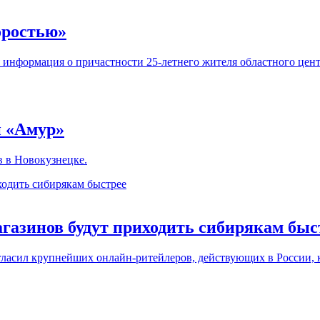
оростью»
информация о причастности 25-летнего жителя областного цент
й «Амур»
в в Новокузнецке.
агазинов будут приходить сибирякам быс
асил крупнейших онлайн-ритейлеров, действующих в России, к 