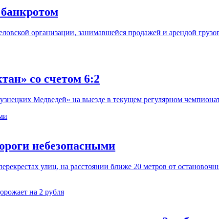
 банкротом
еловской организации, занимавшейся продажей и арендой грузо
ан» со счетом 6:2
Кузнецких Медведей» на выезде в текущем регулярном чемпионат
дороги небезопасными
ерекрестах улиц, на расстоянии ближе 20 метров от остановоч