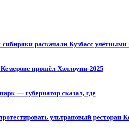
к сибиряки раскачали Кузбасс улётными
в Кемерове прошёл Хэллоуин-2025
парк — губернатор сказал, где
 протестировать ультрановый ресторан К