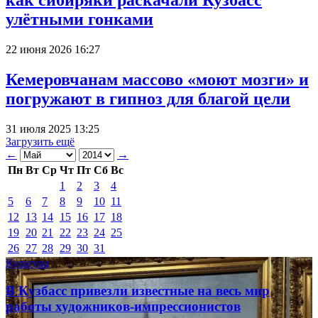
как сибиряки раскачали Кузбасс
улётными гонками
22 июня 2026 16:27
Кемеровчанам массово «моют мозги» и
погружают в гипноз для благой цели
31 июля 2025 13:25
Загрузить ещё
←
→
Пн
Вт
Ср
Чт
Пт
Сб
Вс
1
2
3
4
5
6
7
8
9
10
11
12
13
14
15
16
17
18
19
20
21
22
23
24
25
26
27
28
29
30
31
Культура
В Кузбасс привезли известные на весь мир
работы художников-импрессионистов