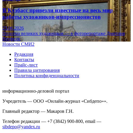
В Кузбасс привезли известные на весь мир
работы художников-импрессионистов
23.06.2026
Полотна великих художников — в фоторепортаже Дмитрия
Верфеля.
Новости СМИ2
Редакция
Контакты
Прайс-лист
Правила цитирования
Политика конфиденциальности
информационно-деловой портал
Учредитель — ООО «Онлайн-журнал «Сибдепо»».
Главный редактор — Макаров Г.Н.
Телефон редакции — +7 (3842) 900-800, email —
sibdepo@yandex.ru