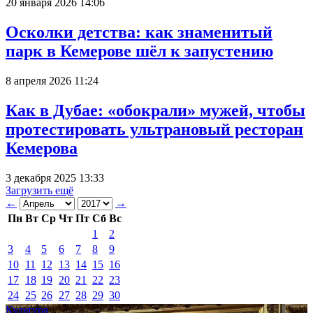
20 января 2026 14:06
Осколки детства: как знаменитый
парк в Кемерове шёл к запустению
8 апреля 2026 11:24
Как в Дубае: «обокрали» мужей, чтобы
протестировать ультрановый ресторан
Кемерова
3 декабря 2025 13:33
Загрузить ещё
←
→
Пн
Вт
Ср
Чт
Пт
Сб
Вс
1
2
3
4
5
6
7
8
9
10
11
12
13
14
15
16
17
18
19
20
21
22
23
24
25
26
27
28
29
30
Культура