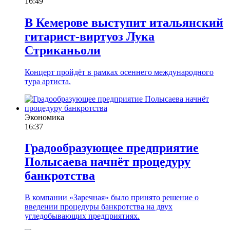
16:49
В Кемерове выступит итальянский
гитарист-виртуоз Лука
Стриканьоли
Концерт пройдёт в рамках осеннего международного
тура артиста.
Экономика
16:37
Градообразующее предприятие
Полысаева начнёт процедуру
банкротства
В компании «Заречная» было принято решение о
введении процедуры банкротства на двух
угледобывающих предприятиях.