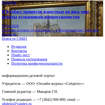
Культура
В Кузбасс привезли известные на весь мир
работы художников-импрессионистов
23.06.2026
Полотна великих художников — в фоторепортаже Дмитрия
Верфеля.
Новости СМИ2
Редакция
Контакты
Прайс-лист
Правила цитирования
Политика конфиденциальности
информационно-деловой портал
Учредитель — ООО «Онлайн-журнал «Сибдепо»».
Главный редактор — Макаров Г.Н.
Телефон редакции — +7 (3842) 900-800, email —
sibdepo@yandex.ru