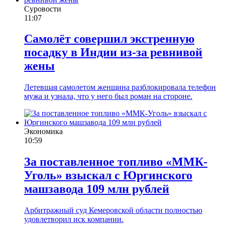
Суровости
11:07
Самолёт совершил экстренную
посадку в Индии из-за ревнивой
жены
Летевшая самолетом женщина разблокировала телефон
мужа и узнала, что у него был роман на стороне.
Экономика
10:59
За поставленное топливо «ММК-
Уголь» взыскал с Юргинского
машзавода 109 млн рублей
Арбитражный суд Кемеровской области полностью
удовлетворил иск компании.