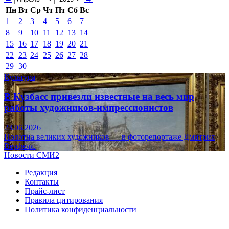
Пн
Вт
Ср
Чт
Пт
Сб
Вс
1
2
3
4
5
6
7
8
9
10
11
12
13
14
15
16
17
18
19
20
21
22
23
24
25
26
27
28
29
30
Культура
В Кузбасс привезли известные на весь мир
работы художников-импрессионистов
23.06.2026
Полотна великих художников — в фоторепортаже Дмитрия
Верфеля.
Новости СМИ2
Редакция
Контакты
Прайс-лист
Правила цитирования
Политика конфиденциальности