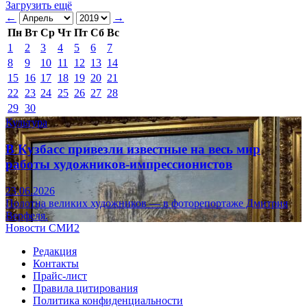
Загрузить ещё
←
→
Пн
Вт
Ср
Чт
Пт
Сб
Вс
1
2
3
4
5
6
7
8
9
10
11
12
13
14
15
16
17
18
19
20
21
22
23
24
25
26
27
28
29
30
Культура
В Кузбасс привезли известные на весь мир
работы художников-импрессионистов
23.06.2026
Полотна великих художников — в фоторепортаже Дмитрия
Верфеля.
Новости СМИ2
Редакция
Контакты
Прайс-лист
Правила цитирования
Политика конфиденциальности