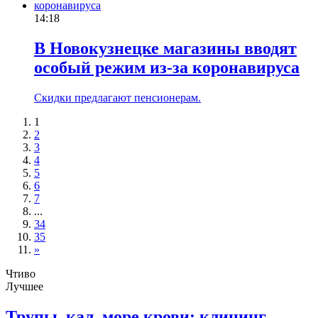
14:18
В Новокузнецке магазины вводят
особый режим из-за коронавируса
Скидки предлагают пенсионерам.
1
2
3
4
5
6
7
...
34
35
»
Чтиво
Лучшее
Трупы, кал, море крови: клининг