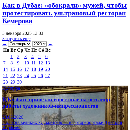
Как в Дубае: «обокрали» мужей, чтобы
протестировать ультрановый ресторан
Кемерова
3 декабря 2025 13:33
Загрузить ещё
←
→
Пн
Вт
Ср
Чт
Пт
Сб
Вс
1
2
3
4
5
6
7
8
9
10
11
12
13
14
15
16
17
18
19
20
21
22
23
24
25
26
27
28
29
30
Культура
В Кузбасс привезли известные на весь мир
работы художников-импрессионистов
23.06.2026
Полотна великих художников — в фоторепортаже Дмитрия
Верфеля.