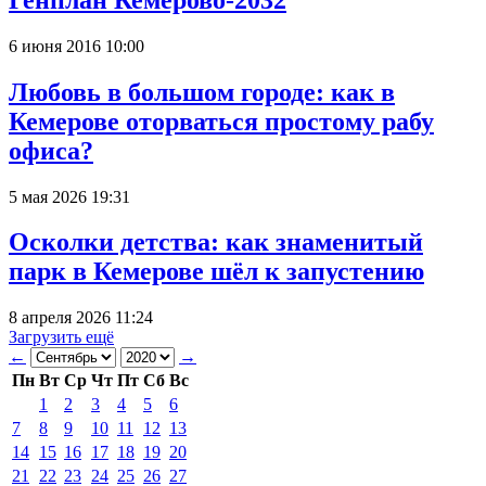
6 июня 2016 10:00
Любовь в большом городе: как в
Кемерове оторваться простому рабу
офиса?
5 мая 2026 19:31
Осколки детства: как знаменитый
парк в Кемерове шёл к запустению
8 апреля 2026 11:24
Загрузить ещё
←
→
Пн
Вт
Ср
Чт
Пт
Сб
Вс
1
2
3
4
5
6
7
8
9
10
11
12
13
14
15
16
17
18
19
20
21
22
23
24
25
26
27