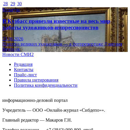
28
29
30
Культура
В Кузбасс привезли известные на весь мир
работы художников-импрессионистов
23.06.2026
Полотна великих художников — в фоторепортаже Дмитрия
Верфеля.
Новости СМИ2
Редакция
Контакты
Прайс-лист
Правила цитирования
Политика конфиденциальности
информационно-деловой портал
Учредитель — ООО «Онлайн-журнал «Сибдепо»».
Главный редактор — Макаров Г.Н.
Телефон редакции — +7 (3842) 900-800, email —