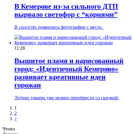
В Кемерове из-за сильного ДТП
вырвало светофор с “корнями”
В соцсетях появились фотографии с места.
11:28
Вышитое пламя и нарисованный
город: «Идентичный Кемерово»
развивает креативные идеи
горожан
Летние товары уже можно приобрести со скидкой.
1
2
»
Чтиво