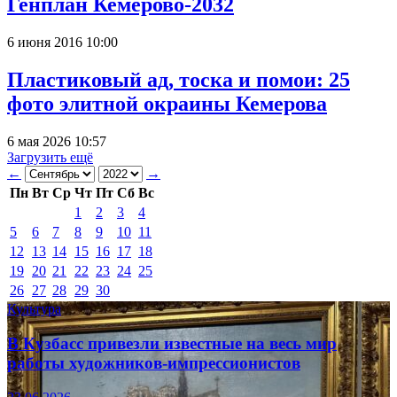
Генплан Кемерово-2032
6 июня 2016 10:00
Пластиковый ад, тоска и помои: 25
фото элитной окраины Кемерова
6 мая 2026 10:57
Загрузить ещё
←
→
Пн
Вт
Ср
Чт
Пт
Сб
Вс
1
2
3
4
5
6
7
8
9
10
11
12
13
14
15
16
17
18
19
20
21
22
23
24
25
26
27
28
29
30
Культура
В Кузбасс привезли известные на весь мир
работы художников-импрессионистов