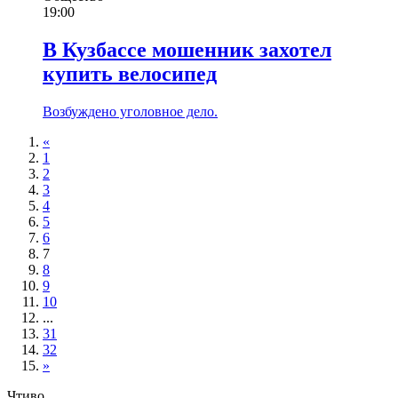
19:00
В Кузбассе мошенник захотел
купить велосипед
Возбуждено уголовное дело.
«
1
2
3
4
5
6
7
8
9
10
...
31
32
»
Чтиво