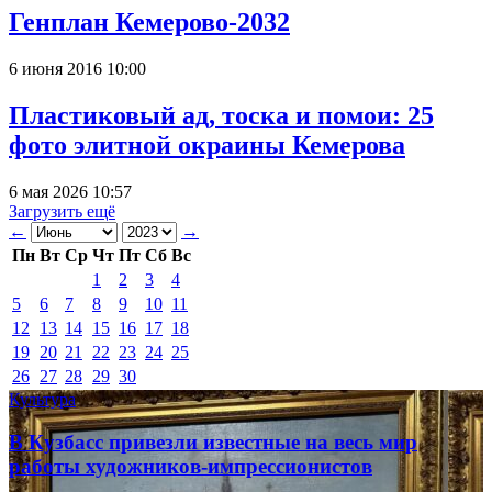
Генплан Кемерово-2032
6 июня 2016 10:00
Пластиковый ад, тоска и помои: 25
фото элитной окраины Кемерова
6 мая 2026 10:57
Загрузить ещё
←
→
Пн
Вт
Ср
Чт
Пт
Сб
Вс
1
2
3
4
5
6
7
8
9
10
11
12
13
14
15
16
17
18
19
20
21
22
23
24
25
26
27
28
29
30
Культура
В Кузбасс привезли известные на весь мир
работы художников-импрессионистов