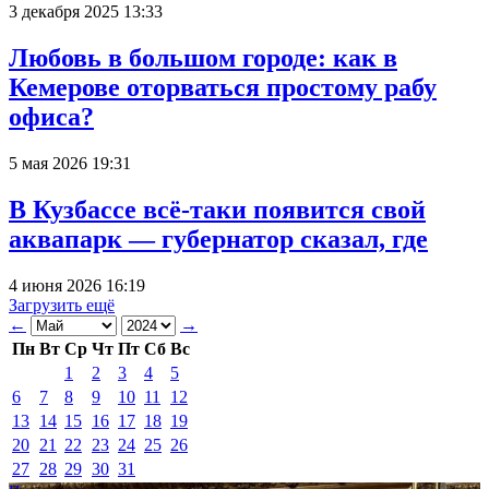
3 декабря 2025 13:33
Любовь в большом городе: как в
Кемерове оторваться простому рабу
офиса?
5 мая 2026 19:31
В Кузбассе всё-таки появится свой
аквапарк — губернатор сказал, где
4 июня 2026 16:19
Загрузить ещё
←
→
Пн
Вт
Ср
Чт
Пт
Сб
Вс
1
2
3
4
5
6
7
8
9
10
11
12
13
14
15
16
17
18
19
20
21
22
23
24
25
26
27
28
29
30
31