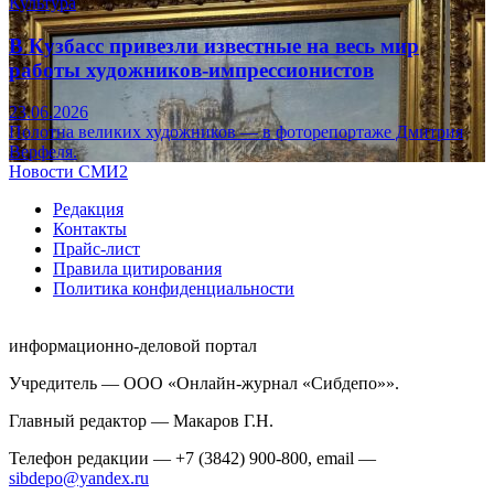
Культура
В Кузбасс привезли известные на весь мир
работы художников-импрессионистов
23.06.2026
Полотна великих художников — в фоторепортаже Дмитрия
Верфеля.
Новости СМИ2
Редакция
Контакты
Прайс-лист
Правила цитирования
Политика конфиденциальности
информационно-деловой портал
Учредитель — ООО «Онлайн-журнал «Сибдепо»».
Главный редактор — Макаров Г.Н.
Телефон редакции — +7 (3842) 900-800, email —
sibdepo@yandex.ru