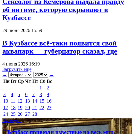
Сексолог из Кемерова выдала правду
об интиме, которую скрывают в
Кузбассе
29 июня 2026 15:59
В Кузбассе всё-таки появится свой
аквапарк — губернатор сказал, где
4 июня 2026 16:19
Загрузить ещё
←
→
Пн
Вт
Ср
Чт
Пт
Сб
Вс
1
2
3
4
5
6
7
8
9
10
11
12
13
14
15
16
17
18
19
20
21
22
23
24
25
26
27
28
Культура
В Кузбасс привезли известные на весь мир