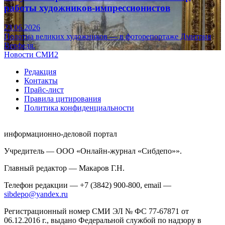
работы художников-импрессионистов
23.06.2026
Полотна великих художников — в фоторепортаже Дмитрия
Верфеля.
Новости СМИ2
Редакция
Контакты
Прайс-лист
Правила цитирования
Политика конфиденциальности
информационно-деловой портал
Учредитель — ООО «Онлайн-журнал «Сибдепо»».
Главный редактор — Макаров Г.Н.
Телефон редакции — +7 (3842) 900-800, email —
sibdepo@yandex.ru
Регистрационный номер СМИ ЭЛ № ФС 77-67871 от
06.12.2016 г., выдано Федеральной службой по надзору в