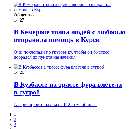
Общество
14:27
В Кемерове толпа людей с любовью
отправила помощь в Курск
Они похлопали по грузовику, чтобы он быстрее
добрался до пункта назначения.
14:26
В Кузбассе на трассе фура влетела
в сугроб
Авария произошла на на Р-255 «Сибирь».
1
2
3