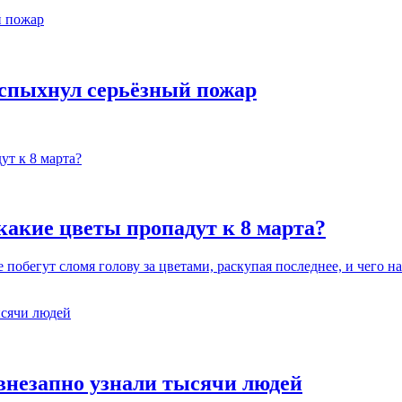
 вспыхнул серьёзный пожар
какие цветы пропадут к 8 марта?
побегут сломя голову за цветами, раскупая последнее, и чего 
 внезапно узнали тысячи людей