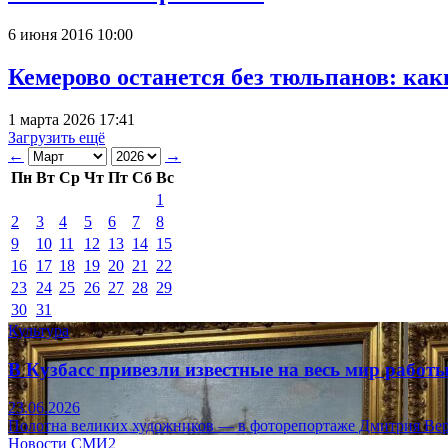
6 июня 2016 10:00
Кемерово останется без тюльпанов: как
1 марта 2026 17:41
Загрузить ещё
←
→
Пн
Вт
Ср
Чт
Пт
Сб
Вс
1
2
3
4
5
6
7
8
9
10
11
12
13
14
15
16
17
18
19
20
21
22
23
24
25
26
27
28
29
30
31
Культура
В Кузбасс привезли известные на весь мир рабо
23.06.2026
Полотна великих художников — в фоторепортаже Дмитрия Вер
Новости СМИ2