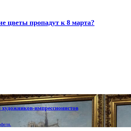
ие цветы пропадут к 8 марта?
ты художников-импрессионистов
феля.