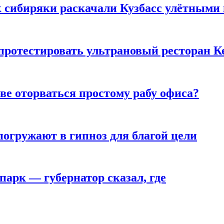
к сибиряки раскачали Кузбасс улётными
 протестировать ультрановый ресторан К
ве оторваться простому рабу офиса?
погружают в гипноз для благой цели
парк — губернатор сказал, где