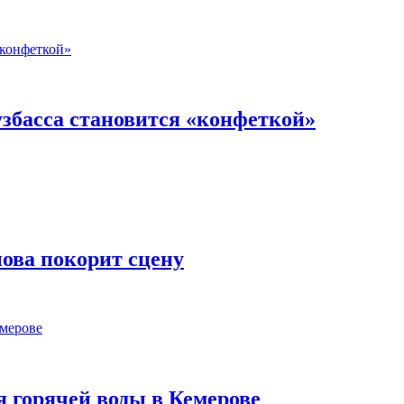
узбасса становится «конфеткой»
нова покорит сцену
 горячей воды в Кемерове