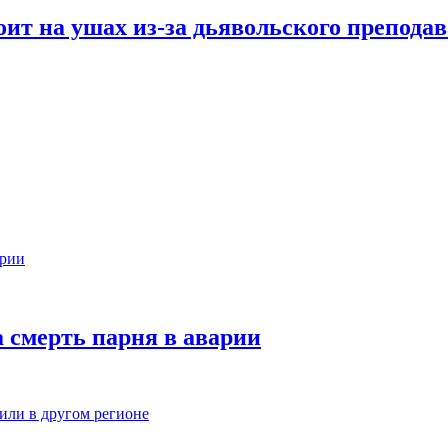
оит на ушах из-за дьявольского препода
а смерть парня в аварии