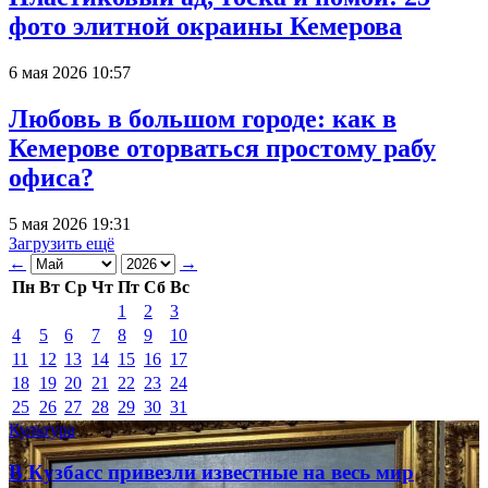
фото элитной окраины Кемерова
6 мая 2026 10:57
Любовь в большом городе: как в
Кемерове оторваться простому рабу
офиса?
5 мая 2026 19:31
Загрузить ещё
←
→
Пн
Вт
Ср
Чт
Пт
Сб
Вс
1
2
3
4
5
6
7
8
9
10
11
12
13
14
15
16
17
18
19
20
21
22
23
24
25
26
27
28
29
30
31
Культура
В Кузбасс привезли известные на весь мир