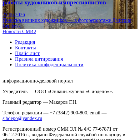
работы художников-импрессионистов
23.06.2026
Полотна великих художников — в фоторепортаже Дмитрия
Верфеля.
Новости СМИ2
Редакция
Контакты
Прайс-лист
Правила цитирования
Политика конфиденциальности
информационно-деловой портал
Учредитель — ООО «Онлайн-журнал «Сибдепо»».
Главный редактор — Макаров Г.Н.
Телефон редакции — +7 (3842) 900-800, email —
sibdepo@yandex.ru
Регистрационный номер СМИ ЭЛ № ФС 77-67871 от
06.12.2016 г., выдано Федеральной службой по надзору в