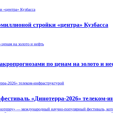
миллионой стройки «центра» Кузбасса
кропрогнозами по ценам на золото и н
й фестиваль «Динотерра-2026» телеком-
отерру» — международный научно-популярный фестиваль, котор