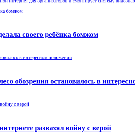
ной интернет для организаторов и смонтирует систему видеона
делала своего ребёнка бомжом
лесо обозрения остановилось в интерес
 интернете развазял войну с верой