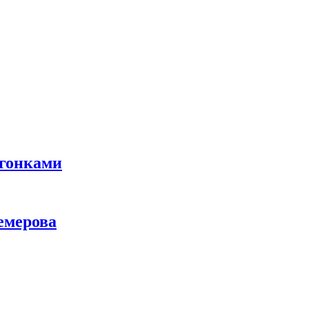
 гонками
емерова