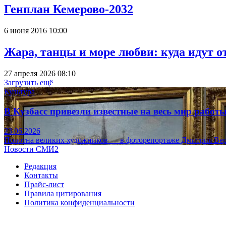
Генплан Кемерово-2032
6 июня 2016 10:00
Жара, танцы и море любви: куда идут о
27 апреля 2026 08:10
Загрузить ещё
Культура
В Кузбасс привезли известные на весь мир рабо
23.06.2026
Полотна великих художников — в фоторепортаже Дмитрия Вер
Новости СМИ2
Редакция
Контакты
Прайс-лист
Правила цитирования
Политика конфиденциальности