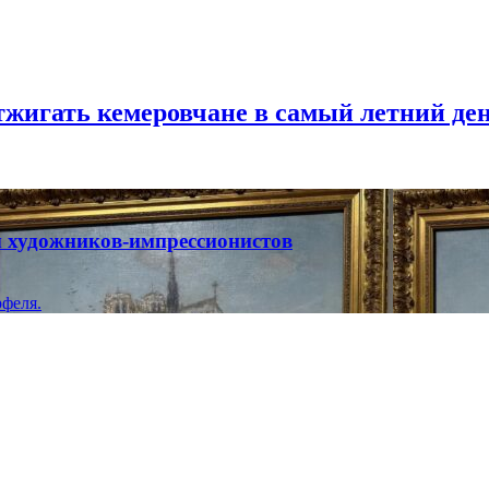
тжигать кемеровчане в самый летний де
ты художников-импрессионистов
феля.