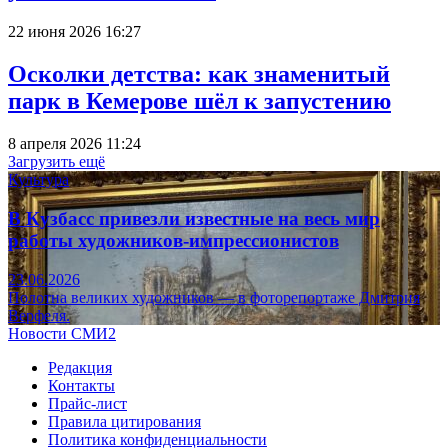
22 июня 2026 16:27
Осколки детства: как знаменитый
парк в Кемерове шёл к запустению
8 апреля 2026 11:24
Загрузить ещё
Культура
В Кузбасс привезли известные на весь мир
работы художников-импрессионистов
23.06.2026
Полотна великих художников — в фоторепортаже Дмитрия
Верфеля.
Новости СМИ2
Редакция
Контакты
Прайс-лист
Правила цитирования
Политика конфиденциальности