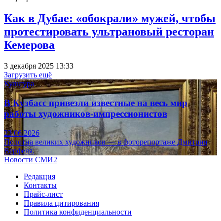
Как в Дубае: «обокрали» мужей, чтобы
протестировать ультрановый ресторан
Кемерова
3 декабря 2025 13:33
Загрузить ещё
Культура
В Кузбасс привезли известные на весь мир
работы художников-импрессионистов
23.06.2026
Полотна великих художников — в фоторепортаже Дмитрия
Верфеля.
Новости СМИ2
Редакция
Контакты
Прайс-лист
Правила цитирования
Политика конфиденциальности