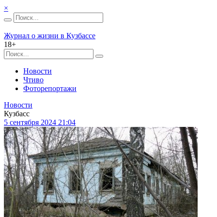
×
Журнал о жизни в Кузбассе
18+
Новости
Чтиво
Фоторепортажи
Новости
Кузбасс
5 сентября 2024 21:04