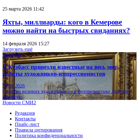
25 марта 2026 11:42
Яхты, миллиарды: кого в Кемерове
можно найти на быстрых свиданиях?
14 февраля 2026 15:27
Загрузить ещё
Культура
В Кузбасс привезли известные на весь мир
работы художников-импрессионистов
23.06.2026
Полотна великих художников — в фоторепортаже Дмитрия
Верфеля.
Новости СМИ2
Редакция
Контакты
Прайс-лист
Правила цитирования
Политика конфиденциальности