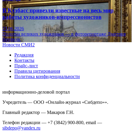
В Кузбасс привезли известные на весь мир
работы художников-импрессионистов
23.06.2026
Полотна великих художников — в фоторепортаже Дмитрия
Верфеля.
Новости СМИ2
Редакция
Контакты
Прайс-лист
Правила цитирования
Политика конфиденциальности
информационно-деловой портал
Учредитель — ООО «Онлайн-журнал «Сибдепо»».
Главный редактор — Макаров Г.Н.
Телефон редакции — +7 (3842) 900-800, email —
sibdepo@yandex.ru