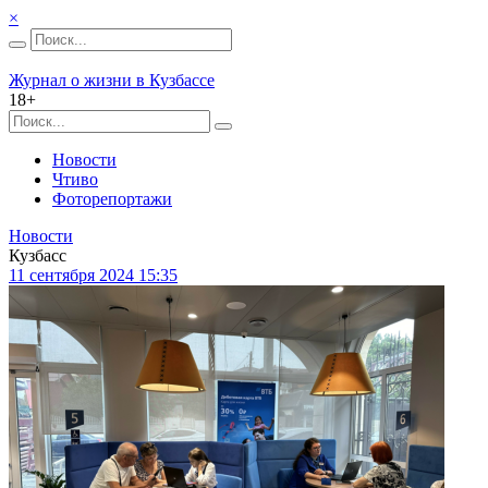
×
Журнал о жизни в Кузбассе
18+
Новости
Чтиво
Фоторепортажи
Новости
Кузбасс
11 сентября 2024 15:35