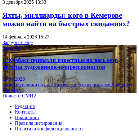
3 декабря 2025 13:33
Яхты, миллиарды: кого в Кемерове
можно найти на быстрых свиданиях?
14 февраля 2026 15:27
Загрузить ещё
Культура
В Кузбасс привезли известные на весь мир
работы художников-импрессионистов
23.06.2026
Полотна великих художников — в фоторепортаже Дмитрия
Верфеля.
Новости СМИ2
Редакция
Контакты
Прайс-лист
Правила цитирования
Политика конфиденциальности