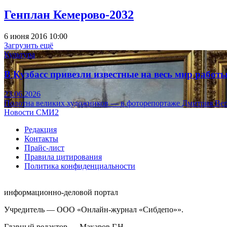
Генплан Кемерово-2032
6 июня 2016 10:00
Загрузить ещё
Культура
В Кузбасс привезли известные на весь мир рабо
23.06.2026
Полотна великих художников — в фоторепортаже Дмитрия Вер
Новости СМИ2
Редакция
Контакты
Прайс-лист
Правила цитирования
Политика конфиденциальности
информационно-деловой портал
Учредитель — ООО «Онлайн-журнал «Сибдепо»».
Главный редактор — Макаров Г.Н.