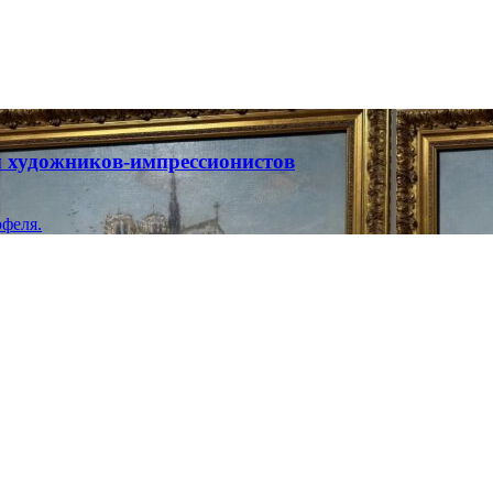
ты художников-импрессионистов
феля.