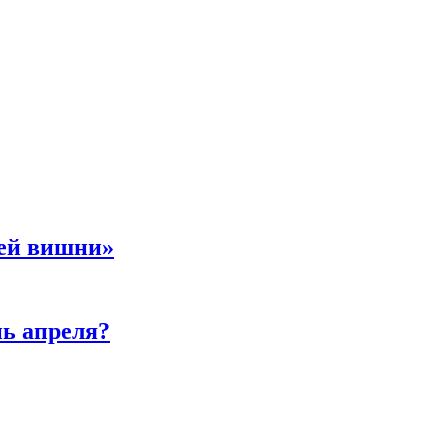
ней вишни»
нь апреля?