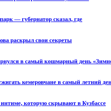
парк — губернатор сказал, где
рова раскрыл свои секреты
вернулся в самый кошмарный день «Зим
тжигать кемеровчане в самый летний де
 интиме, которую скрывают в Кузбассе