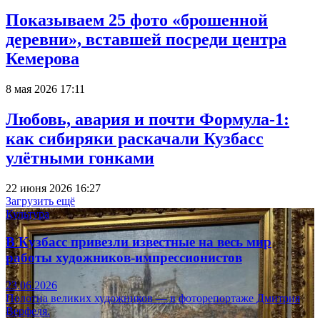
Показываем 25 фото «брошенной
деревни», вставшей посреди центра
Кемерова
8 мая 2026 17:11
Любовь, авария и почти Формула-1:
как сибиряки раскачали Кузбасс
улётными гонками
22 июня 2026 16:27
Загрузить ещё
Культура
В Кузбасс привезли известные на весь мир
работы художников-импрессионистов
23.06.2026
Полотна великих художников — в фоторепортаже Дмитрия
Верфеля.