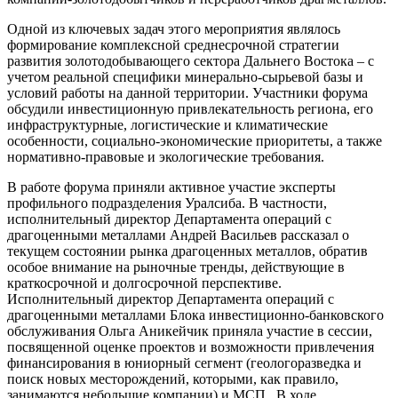
Одной из ключевых задач этого мероприятия являлось
формирование комплексной среднесрочной стратегии
развития золотодобывающего сектора Дальнего Востока – с
учетом реальной специфики минерально-сырьевой базы и
условий работы на данной территории. Участники форума
обсудили инвестиционную привлекательность региона, его
инфраструктурные, логистические и климатические
особенности, социально-экономические приоритеты, а также
нормативно-правовые и экологические требования.
В работе форума приняли активное участие эксперты
профильного подразделения Уралсиба. В частности,
исполнительный директор Департамента операций с
драгоценными металлами Андрей Васильев рассказал о
текущем состоянии рынка драгоценных металлов, обратив
особое внимание на рыночные тренды, действующие в
краткосрочной и долгосрочной перспективе.
Исполнительный директор Департамента операций с
драгоценными металлами Блока инвестиционно-банковского
обслуживания Ольга Аникейчик приняла участие в сессии,
посвященной оценке проектов и возможности привлечения
финансирования в юниорный сегмент (геологоразведка и
поиск новых месторождений, которыми, как правило,
занимаются небольшие компании) и МСП. В ходе