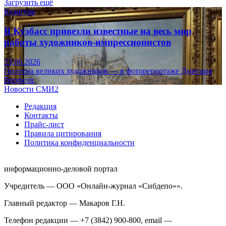
Загрузить ещё
Культура
В Кузбасс привезли известные на весь мир
работы художников-импрессионистов
23.06.2026
Полотна великих художников — в фоторепортаже Дмитрия
Верфеля.
Новости СМИ2
Редакция
Контакты
Прайс-лист
Правила цитирования
Политика конфиденциальности
информационно-деловой портал
Учредитель — ООО «Онлайн-журнал «Сибдепо»».
Главный редактор — Макаров Г.Н.
Телефон редакции — +7 (3842) 900-800, email —