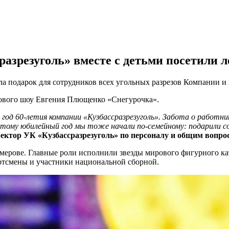
сразрезуголь» вместе с детьми посетили 
ла подарок для сотрудников всех угольных разрезов Компании и 
едового шоу Евгения Плющенко «Снегурочка».
 год 60-летия компании «Кузбассразрезуголь». Забота о работни
этому юбилейный год мы тоже нач
али
по-семейному:
подарили
со
ректор
УК «Кузбассразрезуголь
»
по персоналу и общим вопро
емерове. Главные роли исполнили звезды мирового фигурного ка
ртсмены и участники национальной сборной.