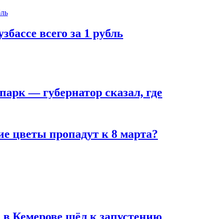
збассе всего за 1 рубль
парк — губернатор сказал, где
ие цветы пропадут к 8 марта?
 в Кемерове шёл к запустению