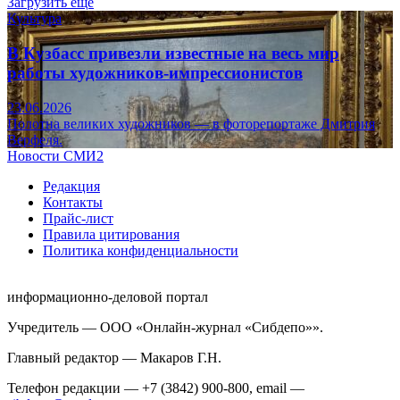
Загрузить ещё
Культура
В Кузбасс привезли известные на весь мир
работы художников-импрессионистов
23.06.2026
Полотна великих художников — в фоторепортаже Дмитрия
Верфеля.
Новости СМИ2
Редакция
Контакты
Прайс-лист
Правила цитирования
Политика конфиденциальности
информационно-деловой портал
Учредитель — ООО «Онлайн-журнал «Сибдепо»».
Главный редактор — Макаров Г.Н.
Телефон редакции — +7 (3842) 900-800, email —