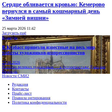
Сердце обливается кровью: Кемерово
вернулся в самый кошмарный день
«Зимней вишни»
25 марта 2026 11:42
Загрузить ещё
Культура
В Кузбасс привезли известные на весь мир
работы художников-импрессионистов
23.06.2026
Полотна великих художников — в фоторепортаже Дмитрия
Верфеля.
Новости СМИ2
Редакция
Контакты
Прайс-лист
Правила цитирования
Политика конфиденциальности