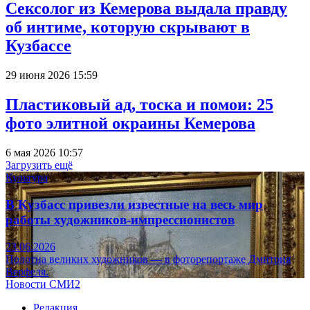
Сексолог из Кемерова выдала правду
об интиме, которую скрывают в
Кузбассе
29 июня 2026 15:59
Пластиковый ад, тоска и помои: 25
фото элитной окраины Кемерова
6 мая 2026 10:57
Загрузить ещё
Культура
В Кузбасс привезли известные на весь мир
работы художников-импрессионистов
23.06.2026
Полотна великих художников — в фоторепортаже Дмитрия
Верфеля.
Новости СМИ2
Редакция