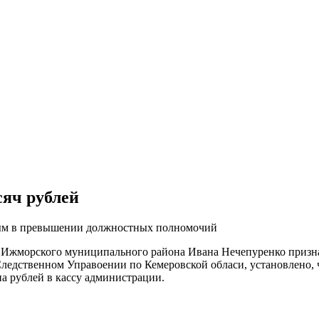
сяч рублей
вным в превышении должностных полномочий
я Ижморского муниципального района Ивана Нечепуренко приз
ледственном Управоении по Кемеровской обласи, установлено, ч
а рублей в кассу администрации.