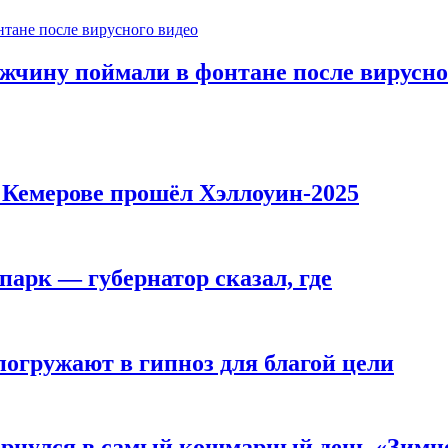
ужчину поймали в фонтане после вирусно
в Кемерове прошёл Хэллоуин-2025
парк — губернатор сказал, где
погружают в гипноз для благой цели
вернулся в самый кошмарный день «Зим