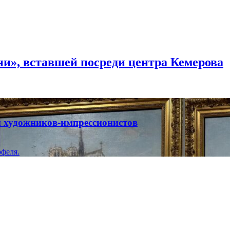
и», вставшей посреди центра Кемерова
ты художников-импрессионистов
феля.