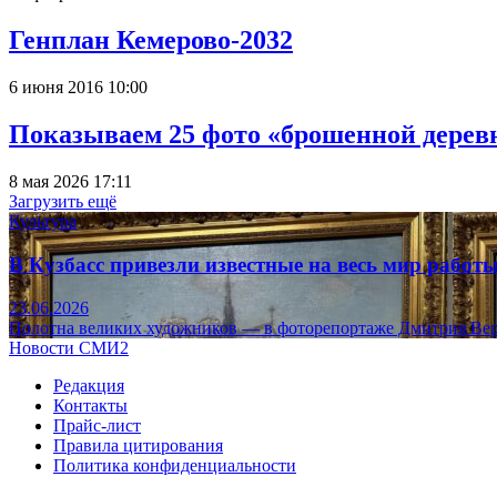
Генплан Кемерово-2032
6 июня 2016 10:00
Показываем 25 фото «брошенной деревн
8 мая 2026 17:11
Загрузить ещё
Культура
В Кузбасс привезли известные на весь мир рабо
23.06.2026
Полотна великих художников — в фоторепортаже Дмитрия Вер
Новости СМИ2
Редакция
Контакты
Прайс-лист
Правила цитирования
Политика конфиденциальности