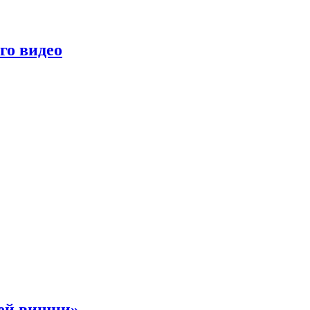
го видео
ней вишни»