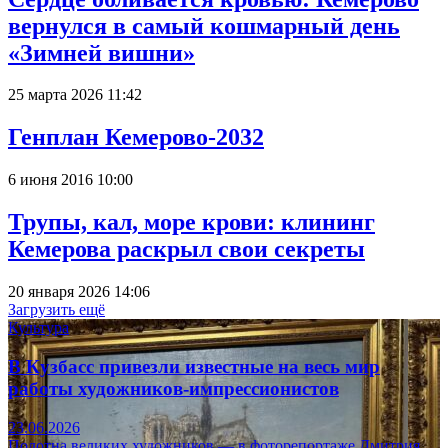
вернулся в самый кошмарный день
«Зимней вишни»
25 марта 2026 11:42
Генплан Кемерово-2032
6 июня 2016 10:00
Трупы, кал, море крови: клининг
Кемерова раскрыл свои секреты
20 января 2026 14:06
Загрузить ещё
Культура
В Кузбасс привезли известные на весь мир
работы художников-импрессионистов
23.06.2026
Полотна великих художников — в фоторепортаже Дмитрия