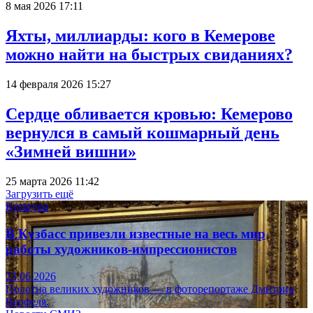
8 мая 2026 17:11
Яхты, миллиарды: кого в Кемерове
можно найти на быстрых свиданиях?
14 февраля 2026 15:27
Сердце обливается кровью: Кемерово
вернулся в самый кошмарный день
«Зимней вишни»
25 марта 2026 11:42
Загрузить ещё
Культура
В Кузбасс привезли известные на весь мир
работы художников-импрессионистов
23.06.2026
Полотна великих художников — в фоторепортаже Дмитрия
Верфеля.