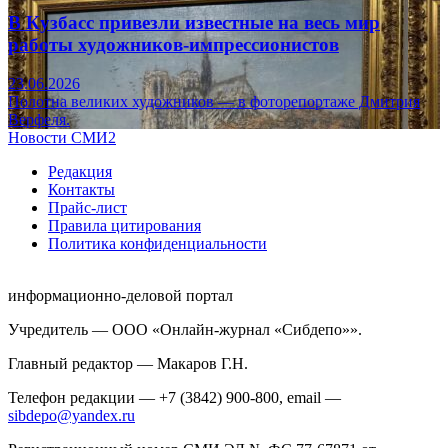
В Кузбасс привезли известные на весь мир
работы художников-импрессионистов
23.06.2026
Полотна великих художников — в фоторепортаже Дмитрия
Верфеля.
Новости СМИ2
Редакция
Контакты
Прайс-лист
Правила цитирования
Политика конфиденциальности
информационно-деловой портал
Учредитель — ООО «Онлайн-журнал «Сибдепо»».
Главный редактор — Макаров Г.Н.
Телефон редакции — +7 (3842) 900-800, email —
sibdepo@yandex.ru