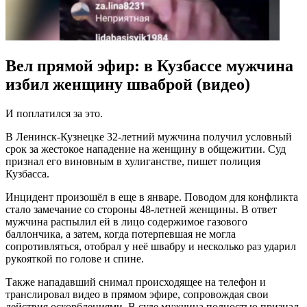
Вел прямой эфир: в Кузбассе мужчина
избил женщину шваброй (видео)
И поплатился за это.
В
Ленинск-Кузнецке
32-летний
мужчина получил
условный
срок
за жестокое нападение на женщину в общежитии. Суд
признал его виновным в хулиганстве, пишет полиция
Кузбасса.
Инцидент произошёл в еще в январе. Поводом для конфликта
стало замечание со стороны
48-летней
женщины. В ответ
мужчина распылил ей в лицо содержимое газового
баллончика, а затем, когда потерпевшая не могла
сопротивляться, отобрал у неё швабру и
несколько раз ударил
рукояткой по голове и спине.
Также нападавший
снимал происходящее на телефон
и
транслировал
видео в прямом эфире, сопровождая свои
действия оскорблениями. В суде м
ужчина полностью признал