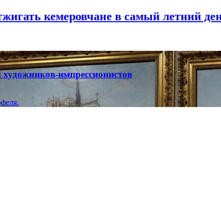
тжигать кемеровчане в самый летний де
ты художников-импрессионистов
феля.