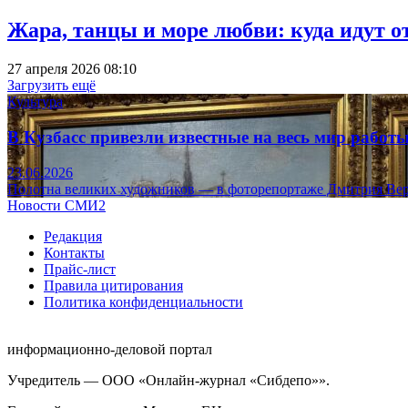
Жара, танцы и море любви: куда идут о
27 апреля 2026 08:10
Загрузить ещё
Культура
В Кузбасс привезли известные на весь мир рабо
23.06.2026
Полотна великих художников — в фоторепортаже Дмитрия Вер
Новости СМИ2
Редакция
Контакты
Прайс-лист
Правила цитирования
Политика конфиденциальности
информационно-деловой портал
Учредитель — ООО «Онлайн-журнал «Сибдепо»».