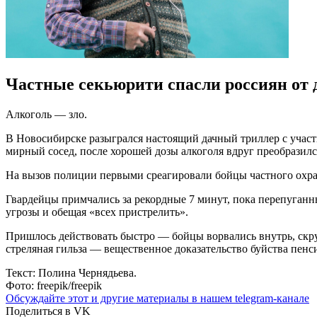
Частные секьюрити спасли россиян от 
Алкоголь — зло.
В Новосибирске разыгрался настоящий дачный триллер с учас
мирный сосед, после хорошей дозы алкоголя вдруг преобразилс
На вызов полиции первыми среагировали бойцы частного охр
Гвардейцы примчались за рекордные 7 минут, пока перепуганн
угрозы и обещая «всех пристрелить».
Пришлось действовать быстро — бойцы ворвались внутрь, скрути
стреляная гильза — вещественное доказательство буйства пенс
Текст: Полина Чернядьева.
Фото: freepik/freepik
Обсуждайте этот и другие материалы в
нашем telegram-канале
Поделиться в VK