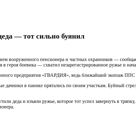
деда — тот сильно буянил
тием вооруженного пенсионера и частных охранников — сообща
я в героя боевика — схватил незарегистрированное ружье и нача
анного предприятия «ГВАРДИЯ», ведь ближайший экипаж ППС п
ые дачники в панике прятались по своим участкам. Буйный стре
ли деда и изъяли ружье, которое тот успел завернуть в тряпку,
ионера.