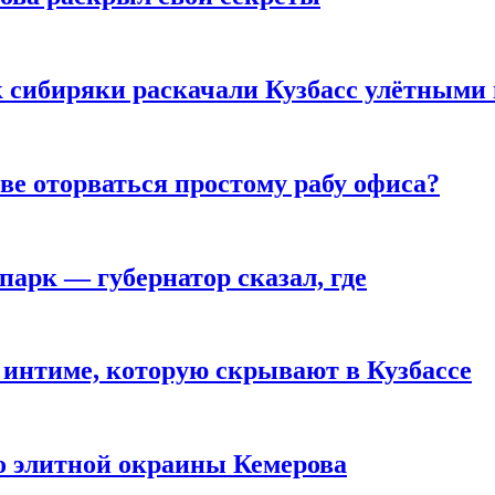
к сибиряки раскачали Кузбасс улётными
ве оторваться простому рабу офиса?
парк — губернатор сказал, где
 интиме, которую скрывают в Кузбассе
то элитной окраины Кемерова