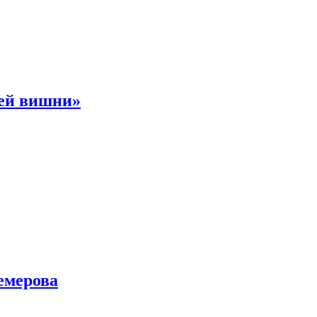
ней вишни»
емерова