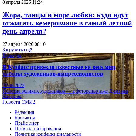
8 апреля 2026 11:24
Жара, танцы и море любви: куда идут
отжигать кемеровчане в самый летний
день апреля?
27 апреля 2026 08:10
Загрузить ещё
Культура
В Кузбасс привезли известные на весь мир
работы художников-импрессионистов
23.06.2026
Полотна великих художников — в фоторепортаже Дмитрия
Верфеля.
Новости СМИ2
Редакция
Контакты
Прайс-лист
Правила цитирования
Политика конфиденциальности