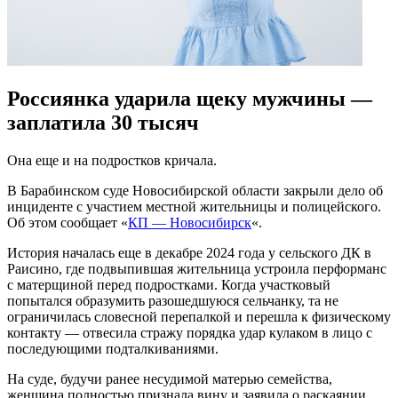
Россиянка ударила щеку мужчины —
заплатила 30 тысяч
Она еще и на подростков кричала.
В Барабинском суде Новосибирской области закрыли дело об
инциденте с участием местной жительницы и полицейского.
Об этом сообщает «
КП — Новосибирск
«.
История началась еще в декабре 2024 года у сельского ДК в
Раисино, где подвыпившая жительница устроила перформанс
с матерщиной перед подростками. Когда участковый
попытался образумить разошедшуюся сельчанку, та не
ограничилась словесной перепалкой и перешла к физическому
контакту — отвесила стражу порядка удар кулаком в лицо с
последующими подталкиваниями.
На суде, будучи ранее несудимой матерью семейства,
женщина полностью признала вину и заявила о раскаянии.