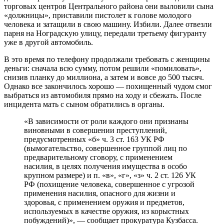
торговых центров Центрального района они выловили сына
«должницы», приставили пистолет к голове молодого
человека и затащили в свою машину. Избили. Далее отвезли
парня на Ноградскую улицу, передали третьему фигуранту
уже в другой автомобиль.
В это время по телефону продолжали требовать с женщины
деньги: сначала всю сумму, потом решили «помиловать»,
снизив планку до миллиона, а затем и вовсе до 500 тысяч.
Однако все закончилось хорошо — похищенный чудом смог
выбраться из автомобиля прямо на ходу и сбежать. После
инцидента мать с сыном обратились в органы.
«В зависимости от роли каждого они признаны
виновными в совершении преступлений,
предусмотренных «б» ч. 3 ст. 163 УК РФ
(вымогательство, совершенное группой лиц по
предварительному сговору, с применением
насилия, в целях получения имущества в особо
крупном размере) и п. «в», «г», «з» ч. 2 ст. 126 УК
РФ (похищение человека, совершенное с угрозой
применения насилия, опасного для жизни и
здоровья, с применением оружия и предметов,
используемых в качестве оружия, из корыстных
побуждений)», — сообщает прокуратура Кузбасса.