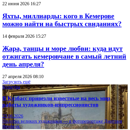
22 июня 2026 16:27
Яхты, миллиарды: кого в Кемерове
можно найти на быстрых свиданиях?
14 февраля 2026 15:27
Жара, танцы и море любви: куда идут
отжигать кемеровчане в самый летний
день апреля?
27 апреля 2026 08:10
Загрузить ещё
Культура
В Кузбасс привезли известные на весь мир
работы художников-импрессионистов
23.06.2026
Полотна великих художников — в фоторепортаже Дмитрия
Верфеля.