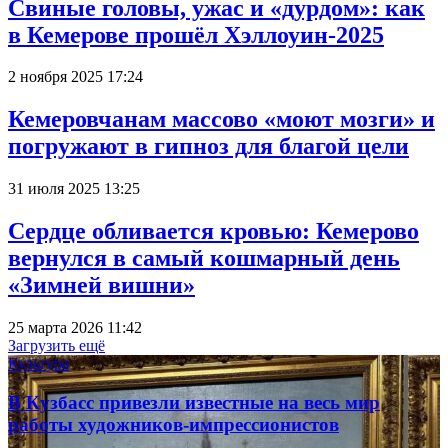
Свиные головы, ужас и «дурдом»: как
в Кемерове прошёл Хэллоуин-2025
2 ноября 2025 17:24
Кемеровчанам массово «моют мозги» и
погружают в гипноз для благой цели
31 июля 2025 13:25
Сердце обливается кровью: Кемерово
вернулся в самый кошмарный день
«Зимней вишни»
25 марта 2026 11:42
Загрузить ещё
Культура
В Кузбасс привезли известные на весь мир
работы художников-импрессионистов