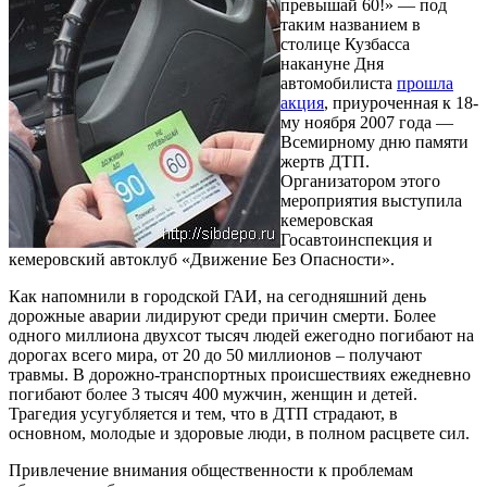
превышай 60!» — под
таким названием в
столице Кузбасса
накануне Дня
автомобилиста
прошла
акция
, приуроченная к 18-
му ноября 2007 года —
Всемирному дню памяти
жертв ДТП.
Организатором этого
мероприятия выступила
кемеровская
Госавтоинспекция и
кемеровский автоклуб «Движение Без Опасности».
Как напомнили в городской ГАИ, на сегодняшний день
дорожные аварии лидируют среди причин смерти. Более
одного миллиона двухсот тысяч людей ежегодно погибают на
дорогах всего мира, от 20 до 50 миллионов – получают
травмы. В дорожно-транспортных происшествиях ежедневно
погибают более 3 тысяч 400 мужчин, женщин и детей.
Трагедия усугубляется и тем, что в ДТП страдают, в
основном, молодые и здоровые люди, в полном расцвете сил.
Привлечение внимания общественности к проблемам