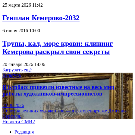
25 марта 2026 11:42
Генплан Кемерово-2032
6 июня 2016 10:00
Трупы, кал, море крови: клининг
Кемерова раскрыл свои секреты
20 января 2026 14:06
Загрузить ещё
Культура
В Кузбасс привезли известные на весь мир
работы художников-импрессионистов
23.06.2026
Полотна великих художников — в фоторепортаже Дмитрия
Верфеля.
Новости СМИ2
Редакция