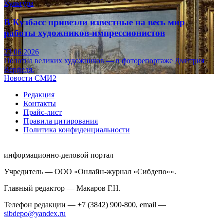
Культура
В Кузбасс привезли известные на весь мир
работы художников-импрессионистов
23.06.2026
Полотна великих художников — в фоторепортаже Дмитрия
Верфеля.
Новости СМИ2
Редакция
Контакты
Прайс-лист
Правила цитирования
Политика конфиденциальности
информационно-деловой портал
Учредитель — ООО «Онлайн-журнал «Сибдепо»».
Главный редактор — Макаров Г.Н.
Телефон редакции — +7 (3842) 900-800, email —
sibdepo@yandex.ru