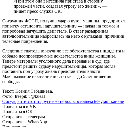
«При этом она вытеснила пристава в сторону
проезжей части, создавая угрозу его жизни», —
пишет пресс-служба СК.
Сотрудник ФССП, получив удар о кузов машины, предпринял
попытку остановить нарушительницу — нажал на тормоз и
попробовал заглушить двигатель. В ответ разъярённая
автолюбительница набросилась на него с кулаками, причинив
телесные повреждения.
Следствие тщательно изучило все обстоятельства инцидента и
собрало неопровержимые доказательства вины женщины.
Теперь материалы уголовного дела переданы в суд, где
предстоит решить судьбу нарушительницы, которая могла
поставить под угрозу жизнь представителя власти.
Максимальное наказание по статье — до 5 лет лишения
свободы.
Текст: Ксения Табашнева.
Фото: freepik \ @kues1
Обсуждайте этот и другие материалы в
нашем telegram-канале
Поделиться в VK
Поделиться OK
Отправить в телеграм
Отправить в WhatsApp
Популярное