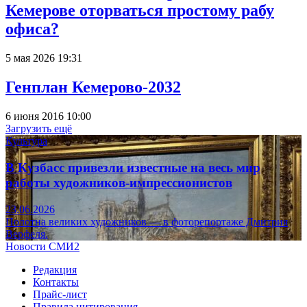
Кемерове оторваться простому рабу
офиса?
5 мая 2026 19:31
Генплан Кемерово-2032
6 июня 2016 10:00
Загрузить ещё
Культура
В Кузбасс привезли известные на весь мир
работы художников-импрессионистов
23.06.2026
Полотна великих художников — в фоторепортаже Дмитрия
Верфеля.
Новости СМИ2
Редакция
Контакты
Прайс-лист
Правила цитирования