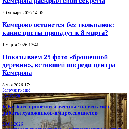
Кемерова раскрыл свои секреты
20 января 2026 14:06
Кемерово останется без тюльпанов:
какие цветы пропадут к 8 марта?
1 марта 2026 17:41
Показываем 25 фото «брошенной
деревни», вставшей посреди центра
Кемерова
8 мая 2026 17:11
Загрузить ещё
Культура
В Кузбасс привезли известные на весь мир
работы художников-импрессионистов
23.06.2026