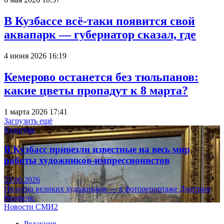
В Кузбассе всё-таки появится свой
аквапарк — губернатор сказал, где
4 июня 2026 16:19
Кемерово останется без тюльпанов:
какие цветы пропадут к 8 марта?
1 марта 2026 17:41
Загрузить ещё
Культура
В Кузбасс привезли известные на весь мир
работы художников-импрессионистов
23.06.2026
Полотна великих художников — в фоторепортаже Дмитрия
Верфеля.
Новости СМИ2
Редакция