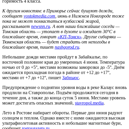
горимость 4 класса.
К другим новостям: в Приморье сейчас бушуют дожди,
сообщает
vostokmedia.com
, июнь в Нижнем Новгороде тоже
пока не может похвастаться кузбасской жарой,
рассказывает
newsnn.ru
. А вот наши ближайшие соседи —
Томская область — утопает в духоте и ожидает 30
°C в
ближайшее время, говорит
«КП-Томск»
. Другие сибиряки —
Тюменская область — будет страдать от непогоды в
ближайшее время, пишет
nashgorod.ru
.
Небольшие дожди местами пройдут в Забайкалье, по
восточной половине края до умеренных 4 июня. Температура
ночью от 0 до +5°, местами возможны заморозки до -5°. Днём
ожидается прохладная погода в районе от +12 до +17°,
местами от +7 до +12°, пишет
Забньюс
.
Предупреждение о поднятии уровня воды в реке Калаус вновь
продлили на Ставрополье. Подъём продолжится сегодня в
течение дня, а также до конца суток 5 июня. Местами уровень
может достигать опасных значений,
stavropol.media
.
Лето в Ростове набирает обороты. Первые дни июня радуют
солнцем и теплом. Однако вместе с ними ожидаются высокая
ультрафиолетовая активность и небольшие магнитные бури,
сообщает
rostovgazeta.ru
.