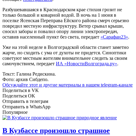
Разбушевавшаяся в Краснодарском крае стихия грозит не
только большой и коварной водой. В ночь на 1 июня в
поселке Ясенская Переправа Ейского района смерч серьезно
повредил местную инфраструктуру. Ветер срывал крыши,
сносил заборы и повалил опору линии электропередач,
оставив населенный пункт без света, передает
«Сарафан23»
.
Уже на этой неделе в Волгоградской области станет заметно
жарче, но сходить с ума от духоты не придется. Синоптики
советуют местным жителям внимательнее следить за своим
самочувствием, передает
ИА «НовостиВолгограда.ру»
.
Текст: Галина Редискина.
Фото: архив Сибдепо.
Обсуждайте этот и другие материалы в
нашем telegram-канале
Поделиться в VK
Поделиться OK
Отправить в телеграм
Отправить в WhatsApp
Популярное
В Кузбассе произошло страшное