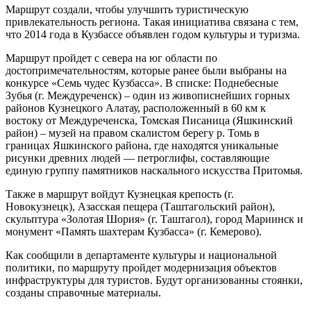
Маршрут создали, чтобы улучшить туристическую
привлекательность региона. Такая инициатива связана с тем,
что 2014 года в Кузбассе объявлен годом культуры и туризма.
Маршрут пройдет с севера на юг области по
достопримечательностям, которые ранее были выбраны на
конкурсе «Семь чудес Кузбасса». В списке: Поднебесные
Зубья (г. Междуреченск) – один из живописнейших горных
районов Кузнецкого Алатау, расположенный в 60 км к
востоку от Междуреченска, Томская Писаница (Яшкинский
район) – музей на правом скалистом берегу р. Томь в
границах Яшкинского района, где находятся уникальные
рисунки древних людей — петроглифы, составляющие
единую группу памятников наскального искусства Притомья.
Также в маршрут войдут Кузнецкая крепость (г.
Новокузнецк), Азасская пещера (Таштагольский район),
скульптура «Золотая Шория» (г. Таштагол), город Мариинск и
монумент «Память шахтерам Кузбасса» (г. Кемерово).
Как сообщили в департаменте культуры и национальной
политики, по маршруту пройдет модернизация объектов
инфраструктуры для туристов. Будут организованны стоянки,
созданы справочные материалы.