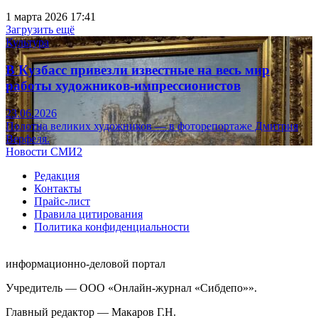
1 марта 2026 17:41
Загрузить ещё
Культура
В Кузбасс привезли известные на весь мир
работы художников-импрессионистов
23.06.2026
Полотна великих художников — в фоторепортаже Дмитрия
Верфеля.
Новости СМИ2
Редакция
Контакты
Прайс-лист
Правила цитирования
Политика конфиденциальности
информационно-деловой портал
Учредитель — ООО «Онлайн-журнал «Сибдепо»».
Главный редактор — Макаров Г.Н.