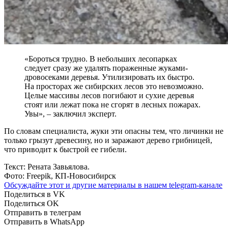
«Бороться трудно. В небольших лесопарках
следует сразу же удалять пораженные жуками-
дровосеками деревья. Утилизировать их быстро.
На просторах же сибирских лесов это невозможно.
Целые массивы лесов погибают и сухие деревья
стоят или лежат пока не сгорят в лесных пожарах.
Увы», – заключил эксперт.
По словам специалиста, жуки эти опасны тем, что личинки не
только грызут древесину, но и заражают дерево грибницей,
что приводит к быстрой ее гибели.
Текст: Рената Завьялова.
Фото: Freepik, КП-Новосибирск
Обсуждайте этот и другие материалы в
нашем telegram-канале
Поделиться в VK
Поделиться OK
Отправить в телеграм
Отправить в WhatsApp