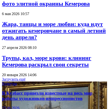
фото элитной окраины Кемерова
6 мая 2026 10:57
Жара, танцы и море любви: куда идут
отжигать кемеровчане в самый летний
день апреля?
27 апреля 2026 08:10
Трупы, кал, море крови: клининг
Кемерова раскрыл свои секреты
20 января 2026 14:06
Загрузить ещё
Культура
В Кузбасс привезли известные на весь мир
работы художников-импрессионистов
23.06.2026