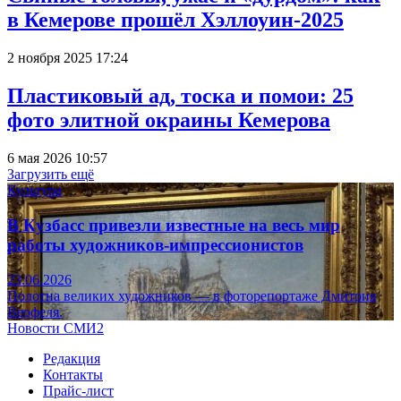
в Кемерове прошёл Хэллоуин-2025
2 ноября 2025 17:24
Пластиковый ад, тоска и помои: 25
фото элитной окраины Кемерова
6 мая 2026 10:57
Загрузить ещё
Культура
В Кузбасс привезли известные на весь мир
работы художников-импрессионистов
23.06.2026
Полотна великих художников — в фоторепортаже Дмитрия
Верфеля.
Новости СМИ2
Редакция
Контакты
Прайс-лист