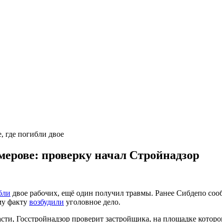
мерове: проверку начал Стройнадзор
бли
двое рабочих, ещё один получил травмы. Ранее Сибдепо соо
му факту
возбудили
уголовное дело.
асти, Госстройнадзор проверит застройщика, на площадке которо