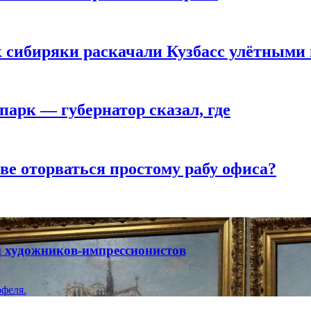
к сибиряки раскачали Кузбасс улётными
парк — губернатор сказал, где
ве оторваться простому рабу офиса?
ты художников-импрессионистов
феля.