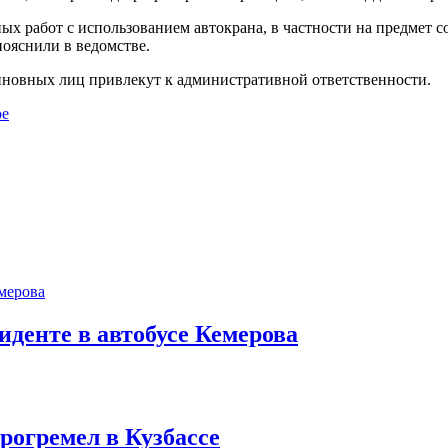
х работ с использованием автокрана, в частности на предмет с
пояснили в ведомстве.
иновных лиц привлекут к административной ответственности.
ое
иденте в автобусе Кемерова
рогремел в Кузбассе