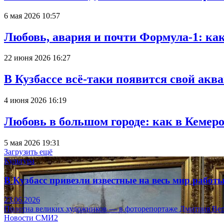
6 мая 2026 10:57
Любовь, авария и почти Формула-1: ка
22 июня 2026 16:27
В Кузбассе всё-таки появится свой аква
4 июня 2026 16:19
Любовь в большом городе: как в Кемеро
5 мая 2026 19:31
Загрузить ещё
Культура
В Кузбасс привезли известные на весь мир рабо
23.06.2026
Полотна великих художников — в фоторепортаже Дмитрия Вер
Новости СМИ2