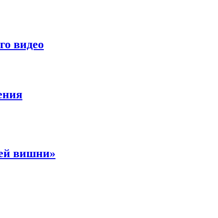
го видео
ения
ней вишни»