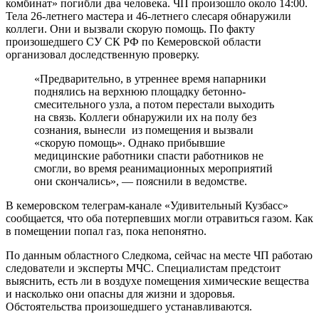
комбинат» погибли два человека. ЧП произошло около 14:00.
Тела 26-летнего мастера и 46-летнего слесаря обнаружили
коллеги. Они и вызвали скорую помощь. По факту
произошедшего СУ СК РФ по Кемеровской области
организовал доследственную проверку.
«Предварительно, в утреннее время напарники
поднялись на верхнюю площадку бетонно-
смесительного узла, а потом перестали выходить
на связь. Коллеги обнаружили их на полу без
сознания, вынесли из помещения и вызвали
«скорую помощь». Однако прибывшие
медицинские работники спасти работников не
смогли, во время реанимационных мероприятий
они скончались», — пояснили в ведомстве.
В кемеровском телеграм-канале «Удивительный Кузбасс»
сообщается, что оба потерпевших могли отравиться газом. Как
в помещении попал газ, пока непонятно.
По данным областного Следкома, сейчас на месте ЧП работаю
следователи и эксперты МЧС. Специалистам предстоит
выяснить, есть ли в воздухе помещения химические вещества
и насколько они опасны для жизни и здоровья.
Обстоятельства произошедшего устанавливаются.