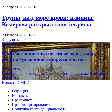
27 апреля 2026 08:10
Трупы, кал, море крови: клининг
Кемерова раскрыл свои секреты
20 января 2026 14:06
Загрузить ещё
Культура
В Кузбасс привезли известные на весь мир
работы художников-импрессионистов
23.06.2026
Полотна великих художников — в фоторепортаже Дмитрия
Верфеля.
Новости СМИ2
Редакция
Контакты
Прайс-лист
Правила цитирования
Политика конфиденциальности