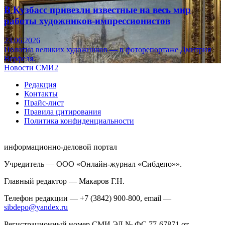
В Кузбасс привезли известные на весь мир
работы художников-импрессионистов
23.06.2026
Полотна великих художников — в фоторепортаже Дмитрия
Верфеля.
Новости СМИ2
Редакция
Контакты
Прайс-лист
Правила цитирования
Политика конфиденциальности
информационно-деловой портал
Учредитель — ООО «Онлайн-журнал «Сибдепо»».
Главный редактор — Макаров Г.Н.
Телефон редакции — +7 (3842) 900-800, email —
sibdepo@yandex.ru
Регистрационный номер СМИ ЭЛ № ФС 77-67871 от